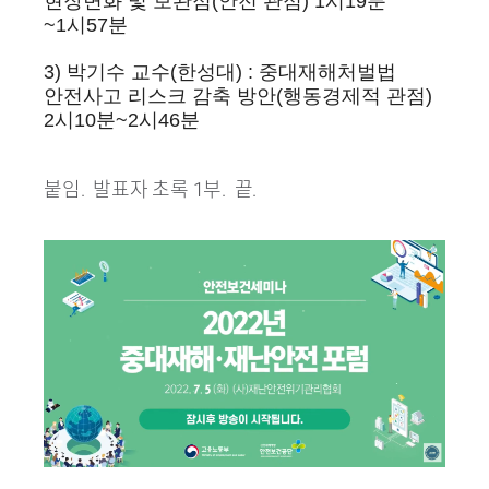
현장변화 및 보완점(안전 관점) 1시19분
~1시57분
3) 박기수 교수(한성대) : 중대재해처벌법
안전사고 리스크 감축 방안(행동경제적 관점)
2시10분~2시46분
붙임. 발표자 초록 1부. 끝.