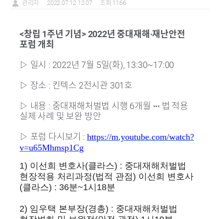
관리자
2022.07.12 12:07
조회 1166
<창립 1주년 기념> 2022년 중대재해·재난안전
포럼 개최
▷ 일시 :
2022년 7월 5일(화), 13:30~17:00
▷
장소 : 킨텍스 2전시관 301호
▷
내용 : 중대재해처벌법 시행 6개월
·
·
·
법 적용
실제 사례 및 보완 방안
▷
포럼 다시보
기 :
https://m.youtube.com/watch?
v=
u65Mhmsp1Cg
1) 이선희 변호사(클라스) : 중대재해처벌법
현장적용 처리과정(법적 관점) 이선희 변호사
(클라스) : 36분~1시18분
2) 임우택 본부장(경총) : 중대재해처벌법