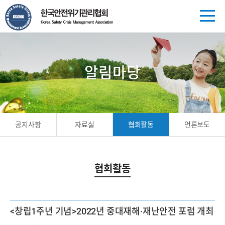
알림마당
공지사항
자료실
협회활동
언론보도
협회활동
<창립1주년 기념>2022년 중대재해·재난안전 포럼 개최