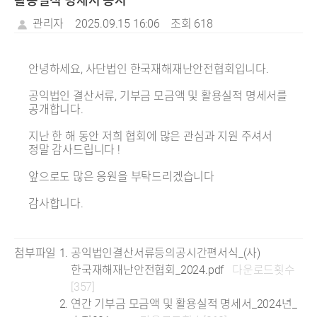
활용실적 명세서 공시
관리자
2025.09.15 16:06
조회 618
안녕하세요, 사단법인 한국재해재난안전협회입니다.
공익법인 결산서류, 기부금 모금액 및 활용실적 명세서를
공개합니다.
지난 한 해 동안 저희 협회에 많은 관심과 지원 주셔서
정말 감사드립니다 !
앞으로도 많은 응원을 부탁드리겠습니다
감사합니다.
첨부파일
공익법인결산서류등의공시간편서식_(사)
한국재해재난안전협회_2024.pdf
다운로드횟수
[357]
연간 기부금 모금액 및 활용실적 명세서_2024년_