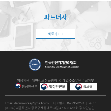
파트너사
바로가기 +
이용약관
개인정보취급방침
이메일주소무단수집거부
행정안전부
Email:
dscmakorea@gmail.com
｜
대표번호 :
02-735-0274
｜
주소 :
(03182) 서울특별시 종로구 세종대로23길 47, 603-455호
ⓒ 사단법인